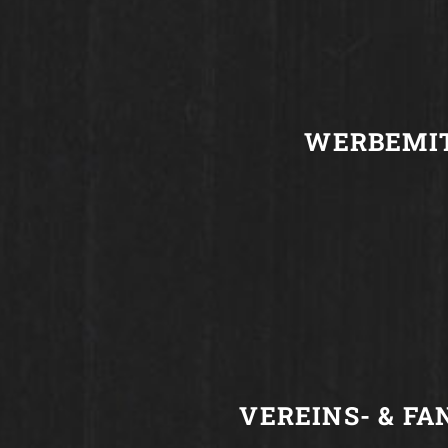
WERBE­MI
VEREINS- & FA