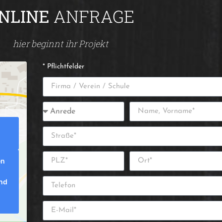
NLINE
ANFRAGE
hier beginnt ihr Projekt
* Pflichtfelder
en
und