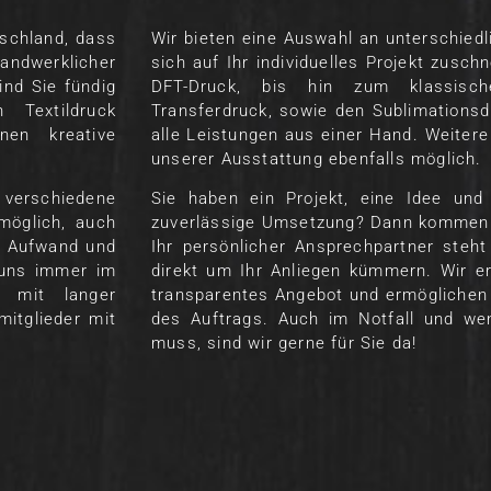
schland, dass
Wir bieten eine Auswahl an unterschiedl
andwerklicher
sich auf Ihr individuelles Projekt zusc
ind Sie fündig
DFT-Druck, bis hin zum klassisc
 Textildruck
Transferdruck, sowie den Sublimation
nen kreative
alle Leistungen aus einer Hand. Weiter
unserer Ausstattung ebenfalls möglich.
verschiedene
Sie haben ein Projekt, eine Idee und
 möglich, auch
zuverlässige Umsetzung? Dann kommen S
n Aufwand und
Ihr persönlicher Ansprechpartner steht
i uns immer im
direkt um Ihr Anliegen kümmern. Wir er
n mit langer
transparentes Angebot und ermögliche
mitglieder mit
des Auftrags. Auch im Notfall und we
muss, sind wir gerne für Sie da!